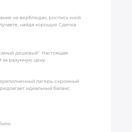
тание на верблюдах, роспись хной
олучаете, найдя хорошую Сделка
 “самый дешевый”. Настоящая
 за разумную цену.
переполненный лагерь, скромный
предлагает идеальный баланс.
били.