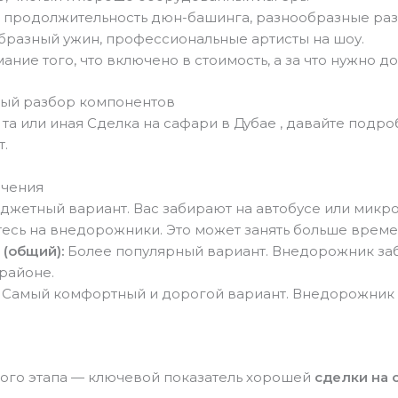
 продолжительность дюн-башинга, разнообразные раз
бразный ужин, профессиональные артисты на шоу.
ние того, что включено в стоимость, а за что нужно до
ный разбор компонентов
 та или иная Сделка на сафари в Дубае
, давайте подро
т.
ючения
жетный вариант. Вас забирают на автобусе или микроа
тесь на внедорожники. Это может занять больше време
(общий):
Более популярный вариант. Внедорожник заб
 районе.
Самый комфортный и дорогой вариант. Внедорожник п
того этапа — ключевой показатель хорошей
сделки на 