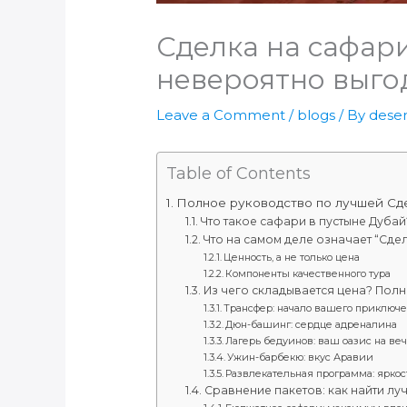
Сделка на сафари
невероятно выго
Leave a Comment
/
blogs
/ By
deser
Table of Contents
Полное руководство по лучшей Сде
Что такое сафари в пустыне Дуба
Что на самом деле означает “Сде
Ценность, а не только цена
Компоненты качественного тура
Из чего складывается цена? Пол
Трансфер: начало вашего приключ
Дюн-башинг: сердце адреналина
Лагерь бедуинов: ваш оазис на ве
Ужин-барбекю: вкус Аравии
Развлекательная программа: яркос
Сравнение пакетов: как найти л