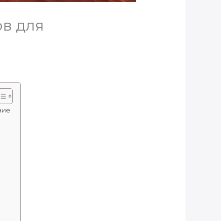
ов для
ние