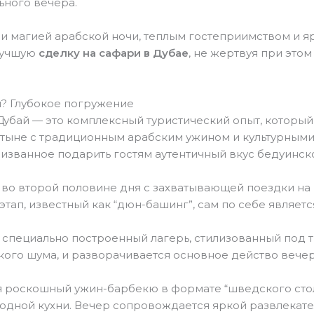
ьного вечера.
и магией арабской ночи, теплым гостеприимством и я
 лучшую
сделку на сафари в Дубае
, не жертвуя при это
й? Глубокое погружение
 Дубай — это комплексный туристический опыт, который
тыне с традиционным арабским ужином и культурными
изванное подарить гостям аутентичный вкус бедуинск
во второй половине дня с захватывающей поездки на
этап, известный как “дюн-башинг”, сам по себе явля
 специально построенный лагерь, стилизованный под
ского шума, и разворачивается основное действо вечер
я роскошный ужин-барбекю в формате “шведского ст
одной кухни. Вечер сопровождается яркой развлекат