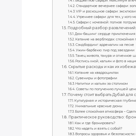
Бюджетное сафари: максимум впе
Стандартное вечернее сафари: зол
VIP и роскошное сафари: эксклюз
Утреннее сафари: для тех, у кого 
Сафари с ночевкой: полное погруж
Подробный разбор развлечений: 
Дюн-башинг: сердце приключения –
Катание на верблюдах: спокойная 
Сэндбординг: адреналин на песке
Ужин-барбекю: пир под звездами
Танец живота, танура и огненное 
Роспись хной, кальян и фото в нац
Скрытые расходы и как их избежа
Катание на квадроциклах
Сувениры и фотографии
Напитки и кальян за столиком
Советы по получению лучшей цены
Почему стоит выбрать Дубай для 
Культурная и историческая глубин
Уникальные красные дюны
Более спокойная атмосфера – Сделк
Практическое руководство: бро
Как и где бронировать?
Что надеть и взять с собой?
Вопросы здоровья и безопасности 