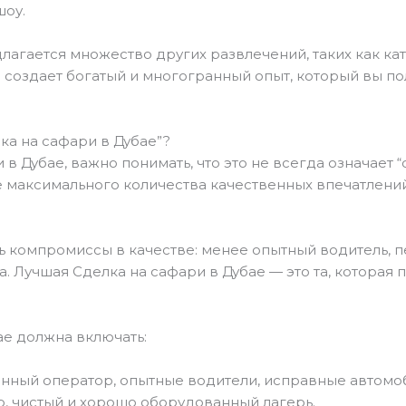
шоу.
лагается множество других развлечений, таких как ка
те создает богатый и многогранный опыт, который вы п
ка на сафари в Дубае”?
 в Дубае
, важно понимать, что это не всегда означает
 максимального количества качественных впечатлений
ть компромиссы в качестве: менее опытный водитель, 
. Лучшая Сделка на сафари в Дубае
— это та, которая 
ае
должна включать:
ный оператор, опытные водители, исправные автомо
, чистый и хорошо оборудованный лагерь.