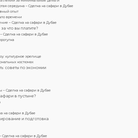
чатлений за минимальные деньги
отая середина – Сделка на сафари в Дубае
ивный опыт
мало времени
ение – Сделка на сафари в Дубае
за что вы платите?
 Сделка на сафари в Дубае
прогулка
шоу: культурное зрелище
иональных костюмах
ть: советы по экономии
 – Сделка на сафари в Дубае
сафари в пустыне?
а
а на сафари в Дубае
нирование и подготовка
– Сделка на сафари в Дубае