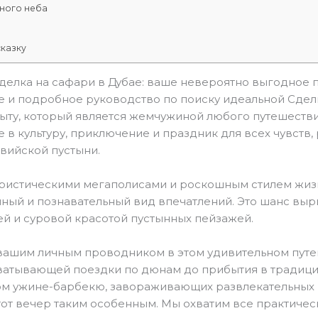
ного неба
казку
делка на сафари в Дубае: ваше невероятно выгодное
е и подробное руководство по поиску идеальной Сдел
ту, который является жемчужиной любого путешествия
е в культуру, приключение и праздник для всех чувст
вийской пустыни.
уристическими мегаполисами и роскошным стилем жизн
ный и познавательный вид впечатлений. Это шанс вырв
ей и суровой красотой пустынных пейзажей.
 вашим личным проводником в этом удивительном пут
ахватывающей поездки по дюнам до прибытия в традиц
м ужине-барбекю, завораживающих развлекательных ш
тот вечер таким особенным. Мы охватим все практичес