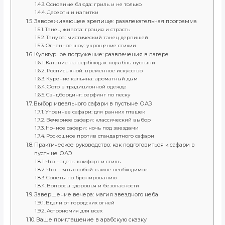
Основные блюда: гриль и не только
Десерты и напитки
Завораживающее зрелище: развлекательная программа
Танец живота: грация и страсть
Танура: мистический танец дервишей
Огненное шоу: укрощение стихии
Культурное погружение: развлечения в лагере
Катание на верблюдах: корабль пустыни
Роспись хной: временное искусство
Курение кальяна: ароматный дым
Фото в традиционной одежде
Сэндбординг: серфинг по песку
Выбор идеального сафари в пустыне ОАЭ
Утреннее сафари: для ранних пташек
Вечернее сафари: классический выбор
Ночное сафари: ночь под звездами
Роскошное против стандартного сафари
Практическое руководство: как подготовиться к сафари в
пустыне ОАЭ
Что надеть: комфорт и стиль
Что взять с собой: самое необходимое
Советы по бронированию
Вопросы здоровья и безопасности
Завершение вечера: магия звездного неба
Вдали от городских огней
Астрономия для всех
Ваше приглашение в арабскую сказку