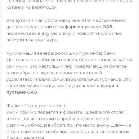
курения кальяна, станция для росписи хной и место для
катания на верблюдах.
Эта аутентичная обстановка является неотъемлемой
частью впечатлений от
сафари в пустыне ОАЭ
,
перенося вас в другую эпоху и позволяя полностью
погрузиться в культуру.
Кульминация вечера: роскошный ужин-барбекю
Центральным событием вечера, без сомнения, является
сам ужин. Это настоящий пир, предлагающий богатое
разнообразие вкусов и ароматов, который
удовлетворит даже самых взыскательных гурманов. Это
гастрономическая кульминация вашего
сафари в
пустыне ОАЭ
.
Формат “шведского стола”
Ужин обычно подается в формате “шведского стола”,
что позволяет гостям попробовать множество
различных блюд и выбрать то, что им по вкусу. Длинные
столы ломятся от изобилия закусок, салатов, основных
блюд и десертов.