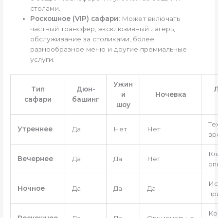
столами.
Роскошное (VIP) сафари:
Может включать
частный трансфер, эксклюзивный лагерь,
обслуживание за столиками, более
разнообразное меню и другие премиальные
услуги.
Ужин
Тип
Дюн-
и
Ночевка
сафари
башинг
шоу
Те
Утреннее
Да
Нет
Нет
вр
Кл
Вечернее
Да
Да
Нет
оп
Ис
Ночное
Да
Да
Да
пр
Ко