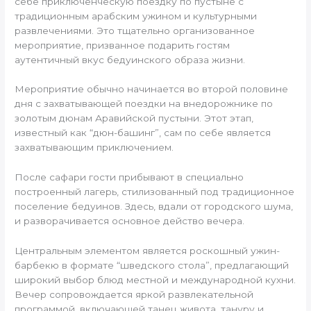
себе приключенческую поездку по пустыне с
традиционным арабским ужином и культурными
развлечениями. Это тщательно организованное
мероприятие, призванное подарить гостям
аутентичный вкус бедуинского образа жизни.
Мероприятие обычно начинается во второй половине
дня с захватывающей поездки на внедорожнике по
золотым дюнам Аравийской пустыни. Этот этап,
известный как “дюн-башинг”, сам по себе является
захватывающим приключением.
После сафари гости прибывают в специально
построенный лагерь, стилизованный под традиционное
поселение бедуинов. Здесь, вдали от городского шума,
и разворачивается основное действо вечера.
Центральным элементом является роскошный ужин-
барбекю в формате “шведского стола”, предлагающий
широкий выбор блюд местной и международной кухни.
Вечер сопровождается яркой развлекательной
программой, включающей танец живота, тануру и