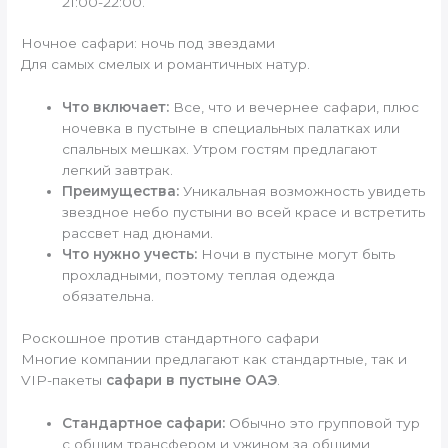
21:00-22:00.
Ночное сафари: ночь под звездами
Для самых смелых и романтичных натур.
Что включает:
Все, что и вечернее сафари, плюс
ночевка в пустыне в специальных палатках или
спальных мешках. Утром гостям предлагают
легкий завтрак.
Преимущества:
Уникальная возможность увидеть
звездное небо пустыни во всей красе и встретить
рассвет над дюнами.
Что нужно учесть:
Ночи в пустыне могут быть
прохладными, поэтому теплая одежда
обязательна.
Роскошное против стандартного сафари
Многие компании предлагают как стандартные, так и
VIP-пакеты
сафари в пустыне ОАЭ
.
Стандартное сафари:
Обычно это групповой тур
с общим трансфером и ужином за общими