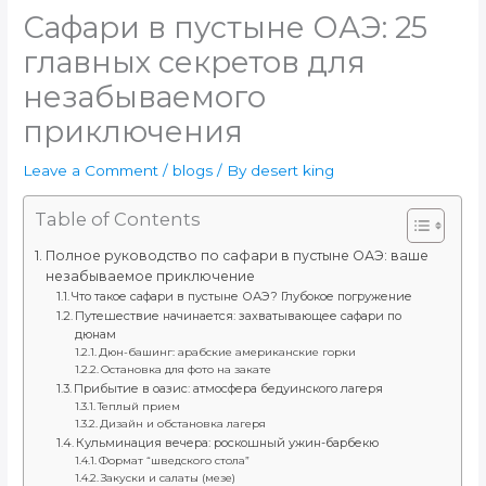
Сафари в пустыне ОАЭ: 25
главных секретов для
незабываемого
приключения
Leave a Comment
/
blogs
/ By
desert king
Table of Contents
Полное руководство по сафари в пустыне ОАЭ: ваше
незабываемое приключение
Что такое сафари в пустыне ОАЭ? Глубокое погружение
Путешествие начинается: захватывающее сафари по
дюнам
Дюн-башинг: арабские американские горки
Остановка для фото на закате
Прибытие в оазис: атмосфера бедуинского лагеря
Теплый прием
Дизайн и обстановка лагеря
Кульминация вечера: роскошный ужин-барбекю
Формат “шведского стола”
Закуски и салаты (мезе)