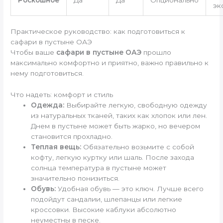
Роскошное
Да
Да
Опционально
эк
Практическое руководство: как подготовиться к
сафари в пустыне ОАЭ
Чтобы ваше
сафари в пустыне ОАЭ
прошло
максимально комфортно и приятно, важно правильно к
нему подготовиться.
Что надеть: комфорт и стиль
Одежда:
Выбирайте легкую, свободную одежду
из натуральных тканей, таких как хлопок или лен.
Днем в пустыне может быть жарко, но вечером
становится прохладно.
Теплая вещь:
Обязательно возьмите с собой
кофту, легкую куртку или шаль. После захода
солнца температура в пустыне может
значительно понизиться.
Обувь:
Удобная обувь — это ключ. Лучше всего
подойдут сандалии, шлепанцы или легкие
кроссовки. Высокие каблуки абсолютно
неуместны в песке.