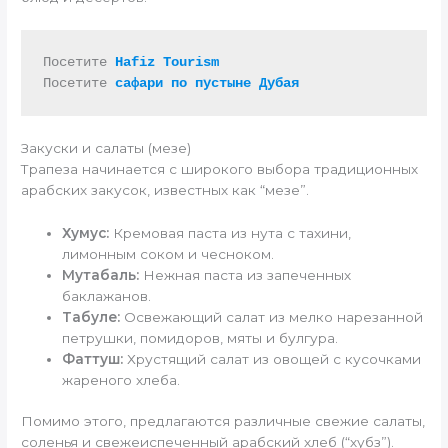
Посетите 
Hafiz Tourism
Посетите 
сафари по пустыне Дубая
Закуски и салаты (мезе)
Трапеза начинается с широкого выбора традиционных
арабских закусок, известных как “мезе”.
Хумус:
Кремовая паста из нута с тахини,
лимонным соком и чесноком.
Мутабаль:
Нежная паста из запеченных
баклажанов.
Табуле:
Освежающий салат из мелко нарезанной
петрушки, помидоров, мяты и булгура.
Фаттуш:
Хрустящий салат из овощей с кусочками
жареного хлеба.
Помимо этого, предлагаются различные свежие салаты,
соленья и свежеиспеченный арабский хлеб (“хубз”).