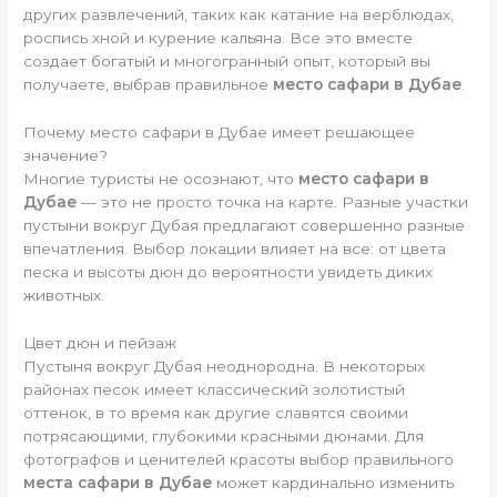
других развлечений, таких как катание на верблюдах,
роспись хной и курение кальяна. Все это вместе
создает богатый и многогранный опыт, который вы
получаете, выбрав правильное
место сафари в Дубае
.
Почему место сафари в Дубае имеет решающее
значение?
Многие туристы не осознают, что
место сафари в
Дубае
— это не просто точка на карте. Разные участки
пустыни вокруг Дубая предлагают совершенно разные
впечатления. Выбор локации влияет на все: от цвета
песка и высоты дюн до вероятности увидеть диких
животных.
Цвет дюн и пейзаж
Пустыня вокруг Дубая неоднородна. В некоторых
районах песок имеет классический золотистый
оттенок, в то время как другие славятся своими
потрясающими, глубокими красными дюнами. Для
фотографов и ценителей красоты выбор правильного
места сафари в Дубае
может кардинально изменить