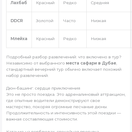
Лахбаб
Красный
Редко
Средняя
DDCR
Золотой
Часто
Низкая
Млейха
Красный
Редко
Низкая
Подробный разбор развлечений: что включено в тур?
Независимо от выбранного
места сафари в Дубае
,
стандартный вечерний тур обычно включает похожий
набор развлечений.
Дюн-башинг: сердце приключения
Это не просто поездка. Это адреналиновый аттракцион,
где опытные водители демонстрируют свое
мастерство, покоряя огромные песчаные дюны.
Продолжительность и интенсивность этой поездки —
важная составляющая стоимости.
Катание на верблюдах: спокойная прогулка