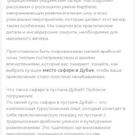
традиционный бедуинский лагерь. Мы подробно
расскажем о роскошном ужине-барбекю,
завораживающих развлекательных шоу и всех
уникальных мероприятиях, которые делают этот вечер
таким особенным. Мы охватим все практические
детали и инсайдерские секреты, необходимые для
идеального вечера.
Приготовьтесь быть очарованными магией арабской
ночи, теплым гостеприимством и яркими
впечатлениями, которые вас ожидают. Узнайте, как
выбрать лучшее
место сафари в Дубае
, чтобы ваше
приключение стало поистине незабываемым.
Что такое сафари в пустыне Дубай? Глубокое
погружение
По своей сути, сафари в пустыне Дубай — это
комплексный туристический опыт, который сочетает в
себе приключенческую поездку по пустыне с
традиционным арабским ужином и культурными
развлечениями. Это тщательно организованное
мероприятие, призванное подарить гостям