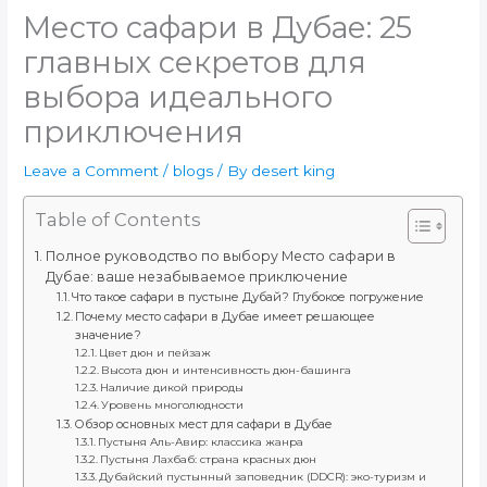
Место сафари в Дубае: 25
главных секретов для
выбора идеального
приключения
Leave a Comment
/
blogs
/ By
desert king
Table of Contents
Полное руководство по выбору Место сафари в
Дубае: ваше незабываемое приключение
Что такое сафари в пустыне Дубай? Глубокое погружение
Почему место сафари в Дубае имеет решающее
значение?
Цвет дюн и пейзаж
Высота дюн и интенсивность дюн-башинга
Наличие дикой природы
Уровень многолюдности
Обзор основных мест для сафари в Дубае
Пустыня Аль-Авир: классика жанра
Пустыня Лахбаб: страна красных дюн
Дубайский пустынный заповедник (DDCR): эко-туризм и