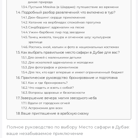
дикая природа
Пустыня Млейха (в Шардже): путешествие во времени
Подробный разбор развлечений: что включено в тур?
Дюн-башинг: сердце приключения
Катание на верблюдах: спокойная прогулка
Сэндбординг: адреналин на песке
Ужин-барбекю: пир под звездами
Танец живота, танура и огненное шоу: культурное
зрелище
Роспись хной, кальян и фото в национальных костюмах
Как выбрать правильное место сафари в Дубае для вас?
Для семей с маленькими детьми
Для искателей адреналина и молодежи
Для фотографов и романтиков
Для тех, кто едет впервые и имеет ограниченный бюджет
Практическое руководство: бронирование и подготовка
Как и где бронировать?
Что надеть и взять с собой?
Вопросы здоровья и безопасности
Завершение вечера: магия звездного неба
Вдали от городских огней
Астрономия для всех
Ваше приглашение в арабскую сказку
Полное руководство по выбору Место сафари в Дубае:
ваше незабываемое приключение